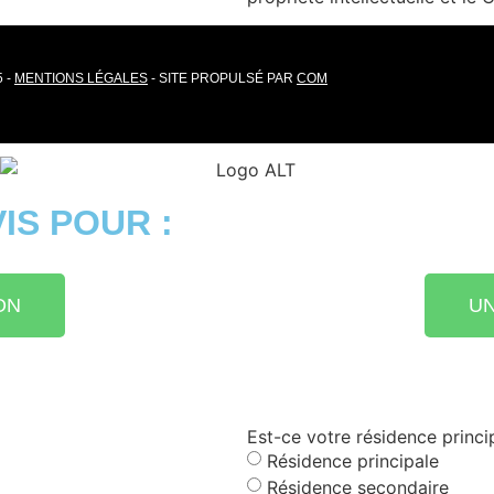
 -
MENTIONS LÉGALES
- SITE PROPULSÉ PAR
COM
IS POUR :
ON
UN
Est-ce votre résidence princ
Résidence principale
Résidence secondaire