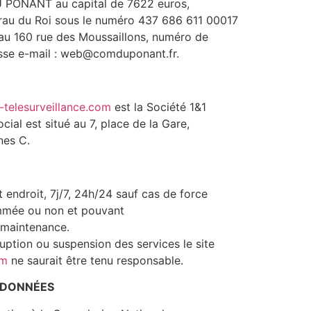
 PONANT au capital de 7622 euros,
rau du Roi sous le numéro 437 686 611 00017
é au 160 rue des Moussaillons, numéro de
sse e-mail : web@comduponant.fr.
t-telesurveillance.com
est la Société 1&1
ial est situé au 7, place de la Gare,
nes C.
t endroit, 7j/7, 24h/24 sauf cas de force
ammée ou non et pouvant
 maintenance.
ruption ou suspension des services le site
om
ne saurait être tenu responsable.
S DONNÉES